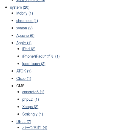
system (20)
Mobify (1)
chromeos (1)
xymon (2)
Apache (6)
Apple (1)
iPad (2)
iPhone/iPadアプリ (1)
ipod touch (2)
ATOK (1)
Cisco (1)
CMS
concrete5 (1)
phpLD (1)
Xoops (2)
Strikingly (1)
DELL (7)
パーツ相性 (4)