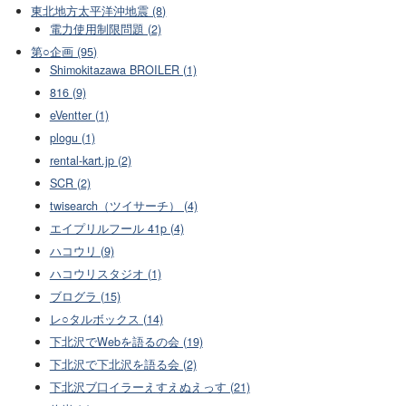
東北地方太平洋沖地震 (8)
電力使用制限問題 (2)
第○企画 (95)
Shimokitazawa BROILER (1)
816 (9)
eVentter (1)
plogu (1)
rental-kart.jp (2)
SCR (2)
twisearch（ツイサーチ） (4)
エイプリルフール 41p (4)
ハコウリ (9)
ハコウリスタジオ (1)
ブログラ (15)
レ○タルボックス (14)
下北沢でWebを語るの会 (19)
下北沢で下北沢を語る会 (2)
下北沢ブ口イラーえすえぬえっす (21)