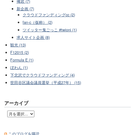
俺岩 (7)
新企画 (7)
クラウドファンディングcc (2)
fan-c（仮称） (2)
ツイッター鬼ごっこ #twioni (1)
求人サイト企画 (8)
観光 (13)
F12015 (2)
Formula E (1)
ぽわん (1)
下北沢でクラウドファンディング (4)
世田谷区議会議員選挙（平成27年） (15)
アーカイブ
このブログを購読