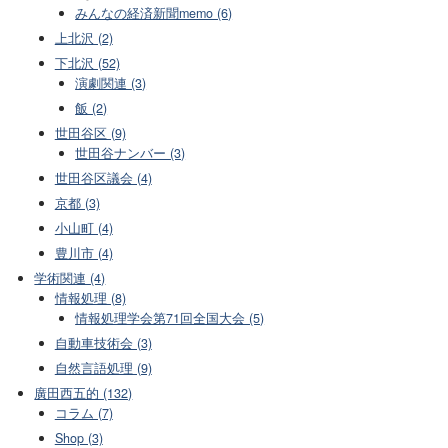
みんなの経済新聞memo (6)
上北沢 (2)
下北沢 (52)
演劇関連 (3)
飯 (2)
世田谷区 (9)
世田谷ナンバー (3)
世田谷区議会 (4)
京都 (3)
小山町 (4)
豊川市 (4)
学術関連 (4)
情報処理 (8)
情報処理学会第71回全国大会 (5)
自動車技術会 (3)
自然言語処理 (9)
廣田西五的 (132)
コラム (7)
Shop (3)