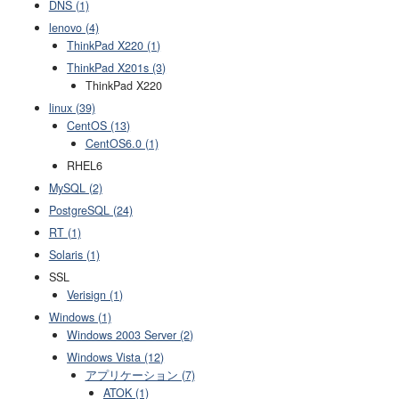
DNS (1)
lenovo (4)
ThinkPad X220 (1)
ThinkPad X201s (3)
ThinkPad X220
linux (39)
CentOS (13)
CentOS6.0 (1)
RHEL6
MySQL (2)
PostgreSQL (24)
RT (1)
Solaris (1)
SSL
Verisign (1)
Windows (1)
Windows 2003 Server (2)
Windows Vista (12)
アプリケーション (7)
ATOK (1)