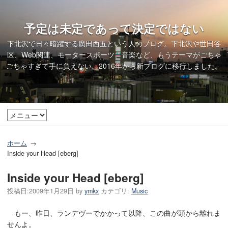
予定は未定であって決定ではない
下北沢で日々暗躍する廣田西五という人のブログ。下北沢や世田谷
区、Web関連、モータースポーツ、音楽など、もうテーマがごちゃ
ごちゃすぎて手に負えない。2016年から
新ブログ
に移行しました。
ホーム
Inside your Head [eberg]
Inside your Head [eberg]
投稿日:
2009年1月29日
by
ymkx
カテゴリ:
Music
もー、昨日、ランデヴーでかかって以降、この曲が頭から離れま
せんよ。