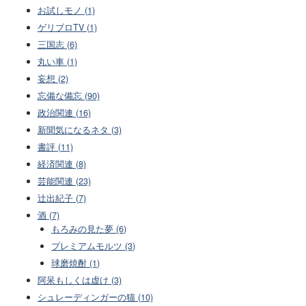
お試しモノ (1)
ゲリブロTV (1)
三国志 (6)
丸い車 (1)
妄想 (2)
忘備な備忘 (90)
政治関連 (16)
新聞気になるネタ (3)
書評 (11)
経済関連 (8)
芸能関連 (23)
辻出紀子 (7)
酒 (7)
もろみの見た夢 (6)
プレミアムモルツ (3)
球磨焼酎 (1)
阿呆もしくは虚け (3)
シュレーディンガーの猫 (10)