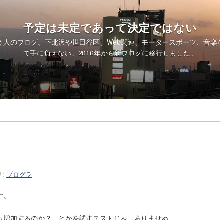
予定は未定であって決定ではない
う人のブログ。下北沢や世田谷区、Web関連、モータースポーツ、音楽
て手に負えない。2016年から
新ブログ
に移行しました。
リ:
ブログラ
す。
も増加するのか？ とかを試すテストじゃ、ありませぬ。