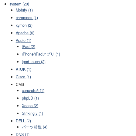
system (20)
Mobify (1)
chromeos (1)
xymon (2)
Apache (6)
Apple (1)
iPad (2)
iPhone/iPadアプリ (1)
ipod touch (2)
ATOK (1)
Cisco (1)
CMS
concrete5 (1)
phpLD (1)
Xoops (2)
Strikingly (1)
DELL (7)
パーツ相性 (4)
DNS (1)