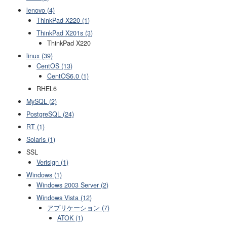
lenovo (4)
ThinkPad X220 (1)
ThinkPad X201s (3)
ThinkPad X220
linux (39)
CentOS (13)
CentOS6.0 (1)
RHEL6
MySQL (2)
PostgreSQL (24)
RT (1)
Solaris (1)
SSL
Verisign (1)
Windows (1)
Windows 2003 Server (2)
Windows Vista (12)
アプリケーション (7)
ATOK (1)