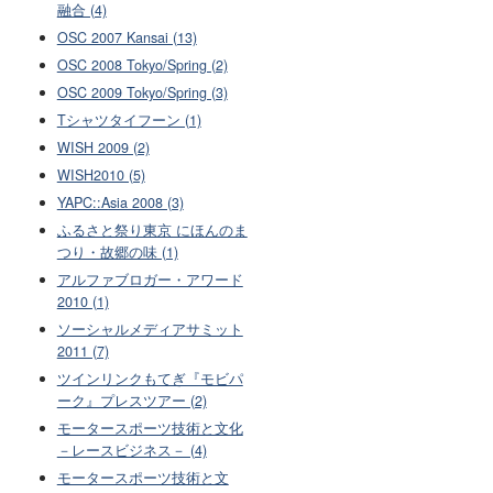
融合 (4)
OSC 2007 Kansai (13)
OSC 2008 Tokyo/Spring (2)
OSC 2009 Tokyo/Spring (3)
Tシャツタイフーン (1)
WISH 2009 (2)
WISH2010 (5)
YAPC::Asia 2008 (3)
ふるさと祭り東京 にほんのま
つり・故郷の味 (1)
アルファブロガー・アワード
2010 (1)
ソーシャルメディアサミット
2011 (7)
ツインリンクもてぎ『モビパ
ーク』プレスツアー (2)
モータースポーツ技術と文化
－レースビジネス－ (4)
モータースポーツ技術と文