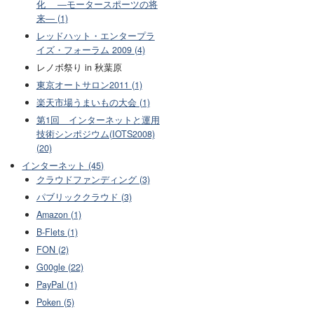
化 ―モータースポーツの将
来― (1)
レッドハット・エンタープラ
イズ・フォーラム 2009 (4)
レノボ祭り in 秋葉原
東京オートサロン2011 (1)
楽天市場うまいもの大会 (1)
第1回 インターネットと運用
技術シンポジウム(IOTS2008)
(20)
インターネット (45)
クラウドファンディング (3)
パブリッククラウド (3)
Amazon (1)
B-Flets (1)
FON (2)
G00gle (22)
PayPal (1)
Poken (5)