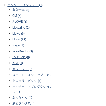
エンターテインメント (9)
家入一真 (2)
CM (6)
J-WAVE (5)
Magazine (2)
Movie (6)
Music (18)
stage (1)
talent&actor (3)
TVドラマ (8)
お店 (1)
ガジェット (3)
スマートフォン・アプリ (1)
北京オリンピック (8)
ホイチョイ・プロダクション
ズ (1)
あまちゃん (4)
劇団フルタ丸 (3)