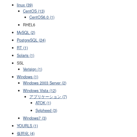
linux (39)
CentOS (13)
CentOS6.0 (1)
RHEL6
MySQL (2)
PostgreSQL (24)
RT (1)
Solaris (1)
SSL
Verisign (1)
Windows (1)
Windows 2003 Server (2)
Windows Vista (12)
アプリケーション (7)
ATOK (1)
Sylpheed (3)
Windows7 (3)
YOURLS (1)
仮想化 (4)