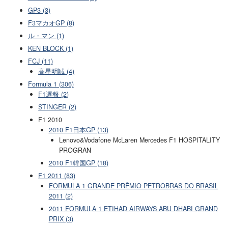
GP3 (3)
F3マカオGP (8)
ル・マン (1)
KEN BLOCK (1)
FCJ (11)
高星明誠 (4)
Formula 1 (306)
F1遅報 (2)
STINGER (2)
F1 2010
2010 F1日本GP (13)
Lenovo&Vodafone McLaren Mercedes F1 HOSPITALITY
PROGRAN
2010 F1韓国GP (18)
F1 2011 (83)
FORMULA 1 GRANDE PRÊMIO PETROBRAS DO BRASIL
2011 (2)
2011 FORMULA 1 ETIHAD AIRWAYS ABU DHABI GRAND
PRIX (3)