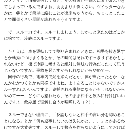
てしまっているんですよね、ああより面倒くさい。ツイッターなん
かは、@とかで簡単に絡むことが出来ちゃうから、ちょっとしたこ
とで面倒くさい展開が訪れちゃうんですよ。
で、スルー力です。スルーしましょう。むかっと来たのはどこか
に捨てて、冷静にスルーですよ。
たとえば、車を運転してて割り込まれたときに、相手を抜き返す
とか執拗につけまくるとか、その瞬間はそれですっきりするかもし
れないけど、後で冷静に考えると絶対に無駄な行為だったって思う
じゃないですか。事故を起こすかもしれないからやめてー。
同様の行為で、電車内で足を踏んだとか、体が当たったとか、な
んかむかつくとかも同様ですよね、よくあることじゃないですかス
ルーすればいいんですよ。逮捕される事態になるかもしれないから
やめてーー。どうにも怒れたら、そのまま相手と飲みに行けばいい
んですよ、飲み屋で理解し合うか喧嘩しろ（？）。
スルーできない理由に、「反論しないと相手の言い分を認めるこ
とになる」とか「何も返事しないのは失礼かと、、、」とかあるわ
けですが大丈夫です、スルーして接点を作らないようにしておけば