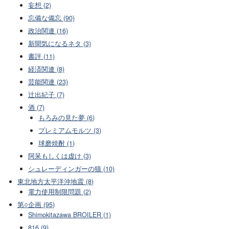
妄想 (2)
忘備な備忘 (90)
政治関連 (16)
新聞気になるネタ (3)
書評 (11)
経済関連 (8)
芸能関連 (23)
辻出紀子 (7)
酒 (7)
もろみの見た夢 (6)
プレミアムモルツ (3)
球磨焼酎 (1)
阿呆もしくは虚け (3)
シュレーディンガーの猫 (10)
東北地方太平洋沖地震 (8)
電力使用制限問題 (2)
第○企画 (95)
Shimokitazawa BROILER (1)
816 (9)