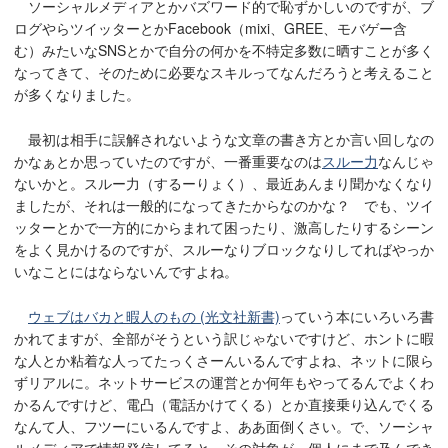
ソーシャルメディアとかバズワード的で恥ずかしいのですが、ブ
ログやらツイッターとかFacebook（mixi、GREE、モバゲー含
む）みたいなSNSとかで自分の何かを不特定多数に晒すことが多く
なってきて、そのために必要なスキルってなんだろうと考えること
が多くなりました。
最初は相手に誤解されないような文章の書き方とか言い回しなの
かなぁとか思っていたのですが、一番重要なのは
スルー力
なんじゃ
ないかと。スルー力（するーりょく）、最近あんまり聞かなくなり
ましたが、それは一般的になってきたからなのかな？ でも、ツイ
ッターとかで一方的にからまれて困ったり、激高したりするシーン
をよく見かけるのですが、スルーなりブロックなりしてればやっか
いなことにはならないんですよね。
ウェブはバカと暇人のもの (光文社新書)
っていう本にいろいろ書
かれてますが、全部がそうという訳じゃないですけど、ホントに暇
な人とか粘着な人ってたっくさーんいるんですよね、ネットに限ら
ずリアルに。ネットサービスの運営とか何年もやってるんでよくわ
かるんですけど、電凸（電話かけてくる）とか直接乗り込んでくる
なんて人、フツーにいるんですよ、ああ面倒くさい。で、ソーシャ
ルメディアで情報発信してると、その対象が一個人にまで及んでき