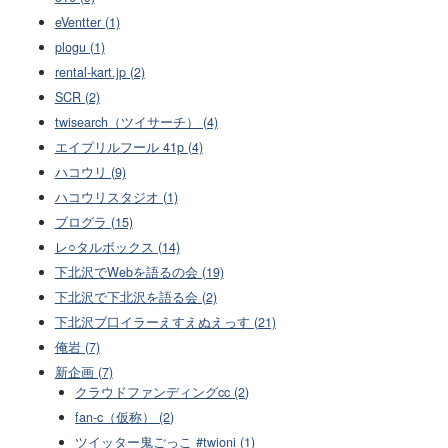
eVentter (1)
plogu (1)
rental-kart.jp (2)
SCR (2)
twisearch（ツイサーチ） (4)
エイプリルフール 41p (4)
ハコウリ (9)
ハコウリスタジオ (1)
ブログラ (15)
レ○タルボックス (14)
下北沢でWebを語るの会 (19)
下北沢で下北沢を語る会 (2)
下北沢ブ口イラーえすえぬえっす (21)
俺岩 (7)
新企画 (7)
クラウドファンディングcc (2)
fan-c（仮称） (2)
ツイッター鬼ごっこ #twioni (1)