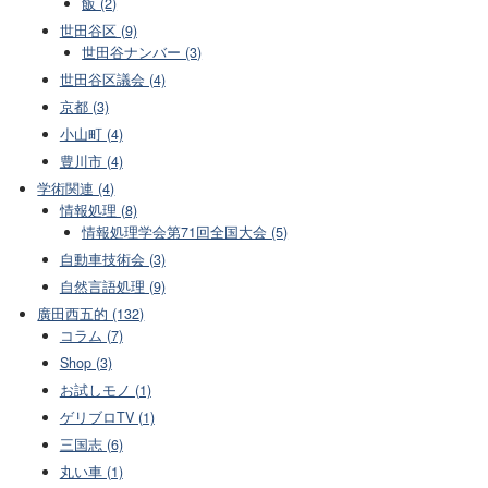
飯 (2)
世田谷区 (9)
世田谷ナンバー (3)
世田谷区議会 (4)
京都 (3)
小山町 (4)
豊川市 (4)
学術関連 (4)
情報処理 (8)
情報処理学会第71回全国大会 (5)
自動車技術会 (3)
自然言語処理 (9)
廣田西五的 (132)
コラム (7)
Shop (3)
お試しモノ (1)
ゲリブロTV (1)
三国志 (6)
丸い車 (1)