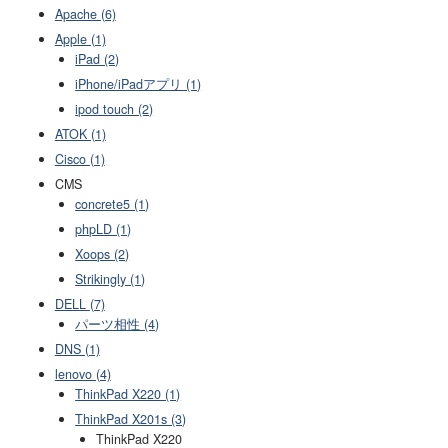
Apache (6)
Apple (1)
iPad (2)
iPhone/iPadアプリ (1)
ipod touch (2)
ATOK (1)
Cisco (1)
CMS
concrete5 (1)
phpLD (1)
Xoops (2)
Strikingly (1)
DELL (7)
パーツ相性 (4)
DNS (1)
lenovo (4)
ThinkPad X220 (1)
ThinkPad X201s (3)
ThinkPad X220