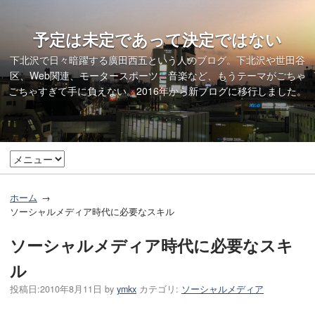
予定は未定であって決定ではない
下北沢で日々暗躍する廣田西五という人のブログ。下北沢や世田谷
区、Web関連、モータースポーツ、音楽など、もうテーマがごちゃ
ごちゃすぎて手に負えない。2016年から
新ブログ
に移行しました。
ホーム
ソーシャルメディア時代に必要なスキル
ソーシャルメディア時代に必要なスキ
ル
投稿日:
2010年8月11日
by
ymkx
カテゴリ:
ソーシャルメディア