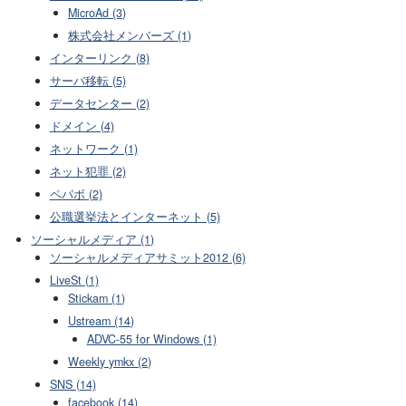
MicroAd (3)
株式会社メンバーズ (1)
インターリンク (8)
サーバ移転 (5)
データセンター (2)
ドメイン (4)
ネットワーク (1)
ネット犯罪 (2)
ペパボ (2)
公職選挙法とインターネット (5)
ソーシャルメディア (1)
ソーシャルメディアサミット2012 (6)
LiveSt (1)
Stickam (1)
Ustream (14)
ADVC-55 for Windows (1)
Weekly ymkx (2)
SNS (14)
facebook (14)