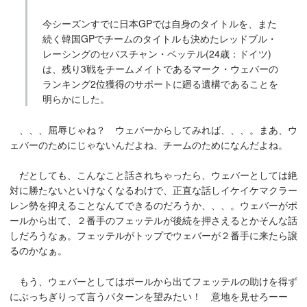
今シーズンすでに日本GPでは自身のタイトルを、また
続く韓国GPでチームのタイトルも決めたレッドブル・
レーシングのセバスチャン・ベッテル(24歳：ドイツ)
は、残り3戦をチームメイトであるマーク・ウェバーの
ランキング2位獲得のサポートに廻る遺構であることを
明らかにした。
、、、屈辱じゃね？ ウェバーからしてみれば、、、。まあ、ウ
ェバーのためにじゃないんだよね、チームのためになんだよね。
だとしても、こんなこと話されちゃったら、ウェバーとしては絶
対に勝たないといけなくなるわけで、正直な話しイケイケマクラー
レン勢を抑えることなんてできるのだろうか、、、。ウェバーがポ
ールから出て、２番手のフェッテルが後続を押さえるとかそんな話
しだろうなぁ。フェッテルがトップでウェバーが２番手に来たら譲
るのかなぁ。
もう、ウェバーとしてはポールから出てフェッテルの助けを得ず
にぶっちぎりって言うパターンを望みたい！ 意地を見せろーー