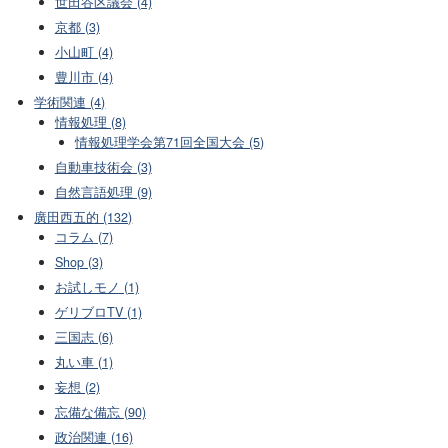
世田谷区議会 (4)
京都 (3)
小山町 (4)
豊川市 (4)
学術関連 (4)
情報処理 (8)
情報処理学会第71回全国大会 (5)
自動車技術会 (3)
自然言語処理 (9)
廣田西五的 (132)
コラム (7)
Shop (3)
お試しモノ (1)
ゲリブロTV (1)
三国志 (6)
丸い車 (1)
妄想 (2)
忘備な備忘 (90)
政治関連 (16)