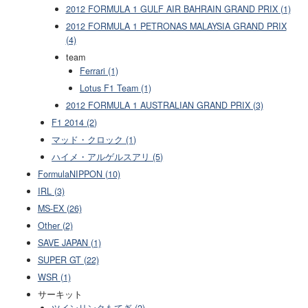
2012 FORMULA 1 GULF AIR BAHRAIN GRAND PRIX (1)
2012 FORMULA 1 PETRONAS MALAYSIA GRAND PRIX
(4)
team
Ferrari (1)
Lotus F1 Team (1)
2012 FORMULA 1 AUSTRALIAN GRAND PRIX (3)
F1 2014 (2)
マッド・クロック (1)
ハイメ・アルゲルスアリ (5)
FormulaNIPPON (10)
IRL (3)
MS-EX (26)
Other (2)
SAVE JAPAN (1)
SUPER GT (22)
WSR (1)
サーキット
ツインリンクもてぎ (2)