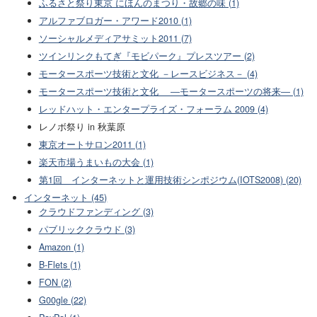
ふるさと祭り東京 にほんのまつり・故郷の味 (1)
アルファブロガー・アワード2010 (1)
ソーシャルメディアサミット2011 (7)
ツインリンクもてぎ『モビパーク』プレスツアー (2)
モータースポーツ技術と文化 －レースビジネス－ (4)
モータースポーツ技術と文化 ―モータースポーツの将来― (1)
レッドハット・エンタープライズ・フォーラム 2009 (4)
レノボ祭り in 秋葉原
東京オートサロン2011 (1)
楽天市場うまいもの大会 (1)
第1回 インターネットと運用技術シンポジウム(IOTS2008) (20)
インターネット (45)
クラウドファンディング (3)
パブリッククラウド (3)
Amazon (1)
B-Flets (1)
FON (2)
G00gle (22)