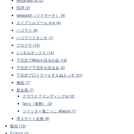
rental-kart.jp (2)
SCR (2)
twisearch（ツイサーチ） (4)
エイプリルフール 41p (4)
ハコウリ (9)
ハコウリスタジオ (1)
ブログラ (15)
レ○タルボックス (14)
下北沢でWebを語るの会 (19)
下北沢で下北沢を語る会 (2)
下北沢ブ口イラーえすえぬえっす (21)
俺岩 (7)
新企画 (7)
クラウドファンディングcc (2)
fan-c（仮称） (2)
ツイッター鬼ごっこ #twioni (1)
求人サイト企画 (8)
観光 (13)
F12015 (2)