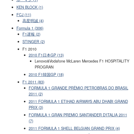
KEN BLOCK (1)
FCJ (11)
高星明誠 (4)
Formula 1 (306)
F1遅報 (2)
STINGER (2)
F1 2010
2010 F1日本GP (13)
Lenovo&Vodafone McLaren Mercedes F1 HOSPITALITY
PROGRAN
2010 F1韓国GP (18)
F1 2011 (83)
FORMULA 1 GRANDE PRÊMIO PETROBRAS DO BRASIL
2011 (2)
2011 FORMULA 1 ETIHAD AIRWAYS ABU DHABI GRAND
PRIX (3)
FORMULA 1 GRAN PREMIO SANTANDER D'ITALIA 2011
(7)
2011 FORMULA 1 SHELL BELGIAN GRAND PRIX (4)