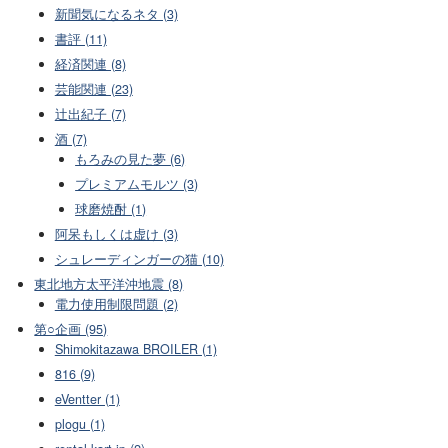
新聞気になるネタ (3)
書評 (11)
経済関連 (8)
芸能関連 (23)
辻出紀子 (7)
酒 (7)
もろみの見た夢 (6)
プレミアムモルツ (3)
球磨焼酎 (1)
阿呆もしくは虚け (3)
シュレーディンガーの猫 (10)
東北地方太平洋沖地震 (8)
電力使用制限問題 (2)
第○企画 (95)
Shimokitazawa BROILER (1)
816 (9)
eVentter (1)
plogu (1)