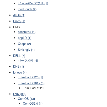
iPhone/iPadアプリ (1)
ipod touch (2)
ATOK (1)
Cisco (1)
CMS
concrete5 (1)
phpLD (1)
Xoops (2)
Strikingly (1)
DELL (7)
パーツ相性 (4)
DNS (1)
lenovo (4)
ThinkPad X220 (1)
ThinkPad X201s (3)
ThinkPad X220
linux (39)
CentOS (13)
CentOS6.0 (1)