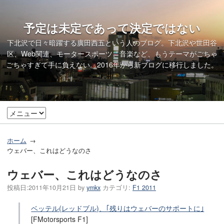
予定は未定であって決定ではない
下北沢で日々暗躍する廣田西五という人のブログ。下北沢や世田谷
区、Web関連、モータースポーツ、音楽など、もうテーマがごちゃ
ごちゃすぎて手に負えない。2016年から
新ブログ
に移行しました。
ホーム
ウェバー、これはどうなのさ
ウェバー、これはどうなのさ
投稿日:
2011年10月21日
by
ymkx
カテゴリ:
F1 2011
ベッテル(レッドブル)、｢残りはウェバーのサポートに｣
[FMotorsports F1]