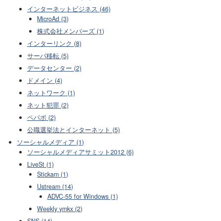
インターネットビジネス (46)
MicroAd (3)
株式会社メンバーズ (1)
インターリンク (8)
サーバ移転 (5)
データセンター (2)
ドメイン (4)
ネットワーク (1)
ネット犯罪 (2)
ペパボ (2)
公職選挙法とインターネット (5)
ソーシャルメディア (1)
ソーシャルメディアサミット2012 (6)
LiveSt (1)
Stickam (1)
Ustream (14)
ADVC-55 for Windows (1)
Weekly ymkx (2)
SNS (14)