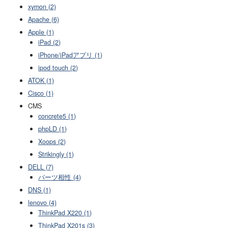
xymon (2)
Apache (6)
Apple (1)
iPad (2)
iPhone/iPadアプリ (1)
ipod touch (2)
ATOK (1)
Cisco (1)
CMS
concrete5 (1)
phpLD (1)
Xoops (2)
Strikingly (1)
DELL (7)
パーツ相性 (4)
DNS (1)
lenovo (4)
ThinkPad X220 (1)
ThinkPad X201s (3)