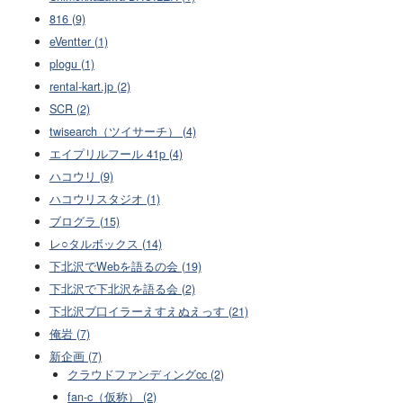
816 (9)
eVentter (1)
plogu (1)
rental-kart.jp (2)
SCR (2)
twisearch（ツイサーチ） (4)
エイプリルフール 41p (4)
ハコウリ (9)
ハコウリスタジオ (1)
ブログラ (15)
レ○タルボックス (14)
下北沢でWebを語るの会 (19)
下北沢で下北沢を語る会 (2)
下北沢ブ口イラーえすえぬえっす (21)
俺岩 (7)
新企画 (7)
クラウドファンディングcc (2)
fan-c（仮称） (2)