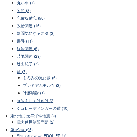
丸い車 (1)
妄想 (2)
忘備な備忘 (90)
政治関連 (16)
新聞気になるネタ (3)
書評 (11)
経済関連 (8)
芸能関連 (23)
辻出紀子 (7)
酒 (7)
もろみの見た夢 (6)
プレミアムモルツ (3)
球磨焼酎 (1)
阿呆もしくは虚け (3)
シュレーディンガーの猫 (10)
東北地方太平洋沖地震 (8)
電力使用制限問題 (2)
第○企画 (95)
Shimokitazawa BROILER (1)