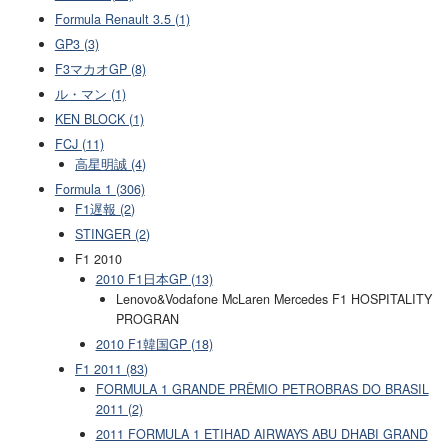
Formula Renault 3.5 (1)
GP3 (3)
F3マカオGP (8)
ル・マン (1)
KEN BLOCK (1)
FCJ (11)
高星明誠 (4)
Formula 1 (306)
F1遅報 (2)
STINGER (2)
F1 2010
2010 F1日本GP (13)
Lenovo&Vodafone McLaren Mercedes F1 HOSPITALITY
PROGRAN
2010 F1韓国GP (18)
F1 2011 (83)
FORMULA 1 GRANDE PRÊMIO PETROBRAS DO BRASIL
2011 (2)
2011 FORMULA 1 ETIHAD AIRWAYS ABU DHABI GRAND