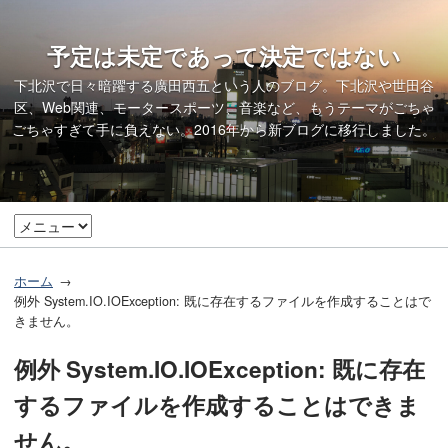
予定は未定であって決定ではない
下北沢で日々暗躍する廣田西五という人のブログ。下北沢や世田谷
区、Web関連、モータースポーツ、音楽など、もうテーマがごちゃ
ごちゃすぎて手に負えない。2016年から
新ブログ
に移行しました。
ホーム
例外 System.IO.IOException: 既に存在するファイルを作成することはで
きません。
例外 System.IO.IOException: 既に存在
するファイルを作成することはできま
せん。