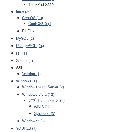
ThinkPad X220
linux (39)
CentOS (13)
CentOS6.0 (1)
RHEL6
MySQL (2)
PostgreSQL (24)
RT (1)
Solaris (1)
SSL
Verisign (1)
Windows (1)
Windows 2003 Server (2)
Windows Vista (12)
アプリケーション (7)
ATOK (1)
Sylpheed (3)
Windows7 (3)
YOURLS (1)