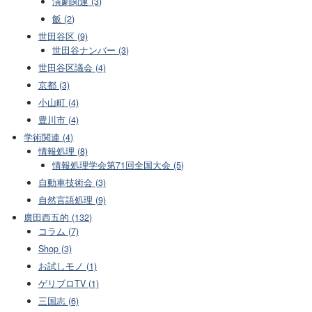
演劇関連 (3)
飯 (2)
世田谷区 (9)
世田谷ナンバー (3)
世田谷区議会 (4)
京都 (3)
小山町 (4)
豊川市 (4)
学術関連 (4)
情報処理 (8)
情報処理学会第71回全国大会 (5)
自動車技術会 (3)
自然言語処理 (9)
廣田西五的 (132)
コラム (7)
Shop (3)
お試しモノ (1)
ゲリブロTV (1)
三国志 (6)