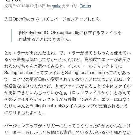
投稿日:
2013年12月16日
by
ymkx
カテゴリ:
Twitter
先日OpenTweenを1.1.6にバージョンアップしたら、
例外 System.IO.IOException: 既に存在するファイルを
作成することはできません。
とかエラーが出たんだよね。で、エラーが出てもちゃんと使えてい
るから最初は気にしてなかったんだけど、高頻度でエラーが表示さ
れるのでちゃんと調べてみると、インストールディレクトリに
SettingLocal.xmlってファイルとSettingLocal.xml.tmpってのがあっ
て、コイツの更新日時が変更されていないことに気づいたのね。全
然適当な推測なんだけど、.tmpファイルがあることで本体ファイル
が更新できないんじゃないかなぁ（ロックファイルかな）と考えて
そのファイルをディレクトリから移動してみると、エラーは出なく
なりちゃんとSettingLocal.xmlのタイムスタンプが更新されるよう
になりましたよっと。
バージョンアップがトリガーになってこうなったのかわからないけ
ど、まー、もしかしたら他にも遭遇している人がいるかも知れない