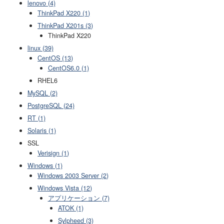
lenovo (4)
ThinkPad X220 (1)
ThinkPad X201s (3)
ThinkPad X220
linux (39)
CentOS (13)
CentOS6.0 (1)
RHEL6
MySQL (2)
PostgreSQL (24)
RT (1)
Solaris (1)
SSL
Verisign (1)
Windows (1)
Windows 2003 Server (2)
Windows Vista (12)
アプリケーション (7)
ATOK (1)
Sylpheed (3)