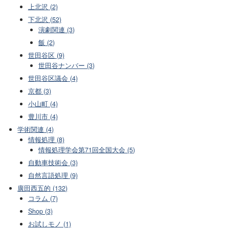
上北沢 (2)
下北沢 (52)
演劇関連 (3)
飯 (2)
世田谷区 (9)
世田谷ナンバー (3)
世田谷区議会 (4)
京都 (3)
小山町 (4)
豊川市 (4)
学術関連 (4)
情報処理 (8)
情報処理学会第71回全国大会 (5)
自動車技術会 (3)
自然言語処理 (9)
廣田西五的 (132)
コラム (7)
Shop (3)
お試しモノ (1)