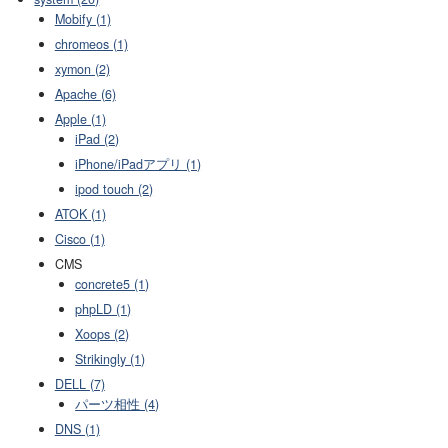
Mobify (1)
chromeos (1)
xymon (2)
Apache (6)
Apple (1)
iPad (2)
iPhone/iPadアプリ (1)
ipod touch (2)
ATOK (1)
Cisco (1)
CMS
concrete5 (1)
phpLD (1)
Xoops (2)
Strikingly (1)
DELL (7)
パーツ相性 (4)
DNS (1)