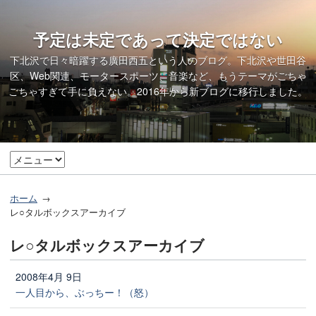
予定は未定であって決定ではない
下北沢で日々暗躍する廣田西五という人のブログ。下北沢や世田谷
区、Web関連、モータースポーツ、音楽など、もうテーマがごちゃ
ごちゃすぎて手に負えない。2016年から
新ブログ
に移行しました。
ホーム
レ○タルボックスアーカイブ
レ○タルボックスアーカイブ
2008年4月 9日
一人目から、ぶっちー！（怒）