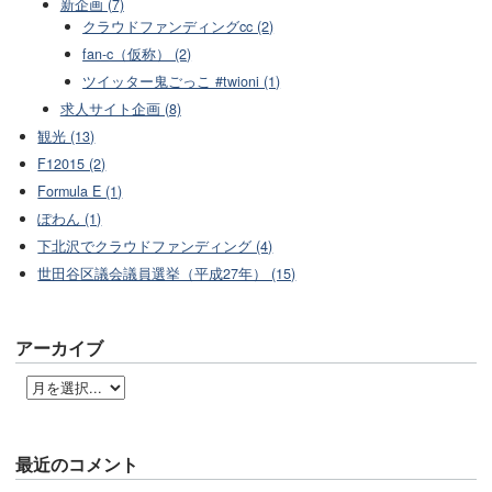
新企画 (7)
クラウドファンディングcc (2)
fan-c（仮称） (2)
ツイッター鬼ごっこ #twioni (1)
求人サイト企画 (8)
観光 (13)
F12015 (2)
Formula E (1)
ぽわん (1)
下北沢でクラウドファンディング (4)
世田谷区議会議員選挙（平成27年） (15)
アーカイブ
最近のコメント