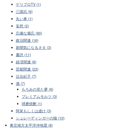
ゲリブロTV (1)
三国志 (6)
丸い車 (1)
妄想 (2)
忘備な備忘 (90)
政治関連 (16)
新聞気になるネタ (3)
書評 (11)
経済関連 (8)
芸能関連 (23)
辻出紀子 (7)
酒 (7)
もろみの見た夢 (6)
プレミアムモルツ (3)
球磨焼酎 (1)
阿呆もしくは虚け (3)
シュレーディンガーの猫 (10)
東北地方太平洋沖地震 (8)