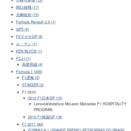
小林可夢偉 (12)
関口雄飛 (17)
元嶋佑弥 (12)
Formula Renault 3.5 (1)
GP3 (3)
F3マカオGP (8)
ル・マン (1)
KEN BLOCK (1)
FCJ (11)
高星明誠 (4)
Formula 1 (306)
F1遅報 (2)
STINGER (2)
F1 2010
2010 F1日本GP (13)
Lenovo&Vodafone McLaren Mercedes F1 HOSPITALITY
PROGRAN
2010 F1韓国GP (18)
F1 2011 (83)
FORMULA 1 GRANDE PRÊMIO PETROBRAS DO BRASIL