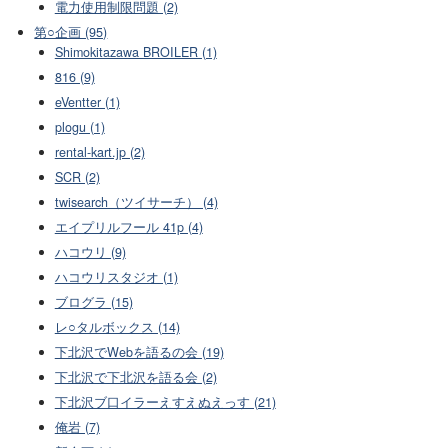
電力使用制限問題 (2)
第○企画 (95)
Shimokitazawa BROILER (1)
816 (9)
eVentter (1)
plogu (1)
rental-kart.jp (2)
SCR (2)
twisearch（ツイサーチ） (4)
エイプリルフール 41p (4)
ハコウリ (9)
ハコウリスタジオ (1)
ブログラ (15)
レ○タルボックス (14)
下北沢でWebを語るの会 (19)
下北沢で下北沢を語る会 (2)
下北沢ブ口イラーえすえぬえっす (21)
俺岩 (7)